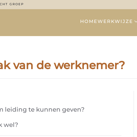
CHT GROEP
HOME
WERKWIJZE
ak van de werknemer?
om leiding te kunnen geven?
k wel?